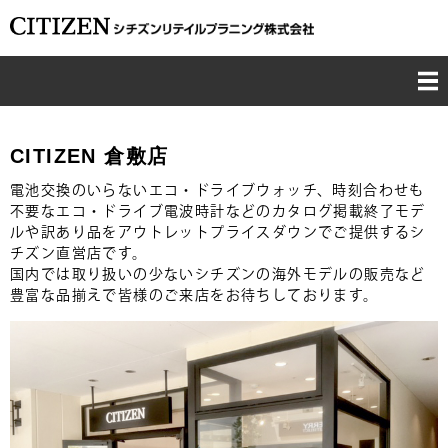
TOP
CITIZEN 倉敷店
CONCEPT
電池交換のいらないエコ・ドライブウォッチ、時刻合わせも
不要なエコ・ドライブ電波時計などのカタログ掲載終了モデ
ルや訳あり品をアウトレットプライスダウンでご提供するシ
BUSINESS
チズン直営店です。
国内では取り扱いの少ないシチズンの海外モデルの販売など
CSR
豊富な品揃えで皆様のご来店をお待ちしております。
COMPANY
RECRUIT
CONTACT