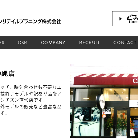
SS
CSR
COMPANY
RECRUIT
CONTACT
 沖縄店
ォッチ、時刻合わせも不要なエ
掲載終了モデルや訳あり品をア
るシチズン直営店です。
海外モデルの販売など豊富な品
ます。