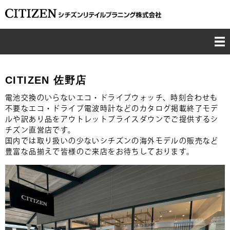
TOP
CITIZEN 佐野店
CONCEPT
電池交換のいらないエコ・ドライブウォッチ、時刻合わせも
不要なエコ・ドライブ電波時計などのカタログ掲載終了モデ
ルや訳あり品をアウトレットプライスダウンでご提供するシ
BUSINESS
チズン直営店です。
国内では取り扱いの少ないシチズンの海外モデルの販売など
CSR
豊富な品揃えで皆様のご来店をお待ちしております。
COMPANY
RECRUIT
CONTACT