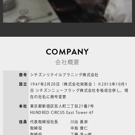
COMPANY
会社概要
商号
シチズンリテイルプラニング株式会社
設立
1947年2月20日（株式会社栄商会 ）※2015年10月1
日 シチズンニューフラッグ株式会社を吸収合併し、現
在の社名に商号変更
本社
東京都新宿区百人町二丁目27番7号
HUNDRED CIRCUS East Tower 4F
役員
代表取締役社長
川出 善崇
取締役
中島 偉仁
取締役
工藤 浩一郎