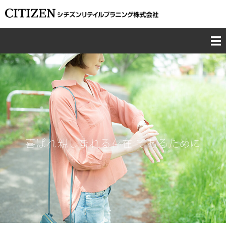
TOP
CONCEPT
BUSINESS
喜ばれ親しまれる存在 であるために
CSR
COMPANY
RECRUIT
CONTACT