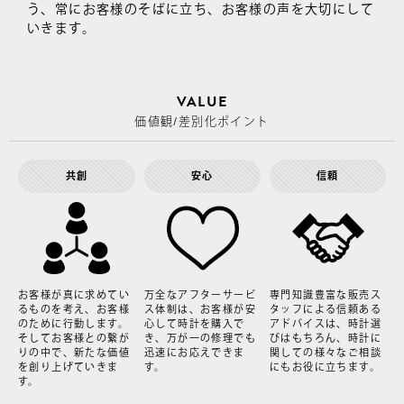
う、
常にお客様のそばに立ち、お客様の声を大切にして
いきます。
VALUE
価値観/差別化ポイント
共創
安心
信頼
お客様が真に求めてい
万全なアフターサービ
専門知識豊富な販売ス
るものを考え、お客様
ス体制は、お客様が安
タッフによる信頼ある
のために行動します。
心して時計を購入で
アドバイスは、時計選
そしてお客様との繋が
き、万が一の修理でも
びはもちろん、時計に
りの中で、新たな価値
迅速にお応えできま
関しての様々なご相談
を創り上げていきま
す。
にもお役に立ちます。
す。