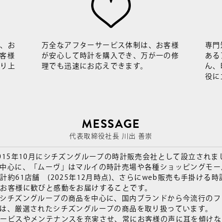
え、お
万全なアフターサービス体制は、お客様
専門
客様
が安心して時計を購入でき、万が一の修
ある
創り上
理でも迅速にお応えできます。
ん、
役に
MESSAGE
代表取締役社長 川出 善崇
015年10月にシチズングループの時計販売会社として設立されま
を中心に、「ムーヴ」はマルイの時計売場や各種ショッピングモー
約61店舗 (2025年12月時点)、さらにweb販売も手掛ける
お客様に歓びと感動をお届けすることです。
、シチズングループの商品を中心に、国内ブランドから今流行のフ
は、厳選されたシチズングループの商品を取り扱っています。
サービスやメンテナンスを充実させ、常にお客様の声に耳を傾けな